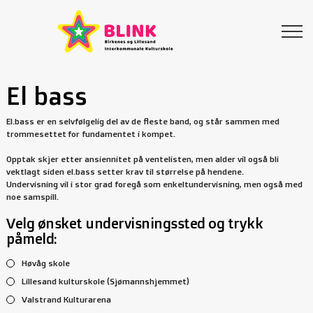
El bass
El.bass er en selvfølgelig del av de fleste band, og står sammen med
trommesettet for fundamentet i kompet.
Opptak skjer etter ansiennitet på ventelisten, men alder vil også bli
vektlagt siden el.bass setter krav til størrelse på hendene.
Undervisning vil i stor grad foregå som enkeltundervisning, men også med
noe samspill.
Velg ønsket undervisningssted og trykk
påmeld:
Høvåg skole
Lillesand kulturskole (Sjømannshjemmet)
Valstrand Kulturarena