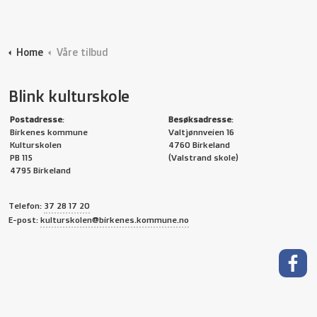
Home
Våre tilbud
Blink kulturskole
Postadresse
:
Besøksadresse
:
Birkenes kommune
Valtjønnveien 16
Kulturskolen
4760 Birkeland
PB 115
(Valstrand skole)
4795 Birkeland
Telefon:
37 28 17 20
E-post:
kulturskolen@birkenes.kommune.no
På