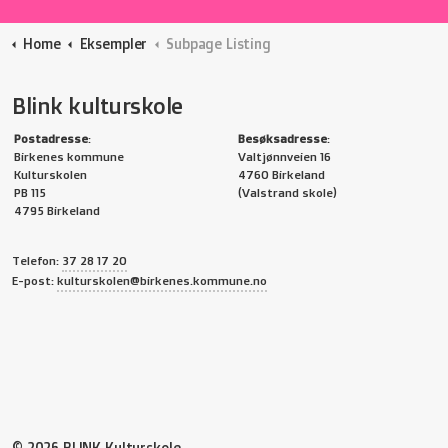
Home
Eksempler
Subpage Listing
Blink kulturskole
Postadresse
:
Besøksadresse
:
Birkenes kommune
Valtjønnveien 16
Kulturskolen
4760 Birkeland
PB 115
(Valstrand skole)
4795 Birkeland
Telefon:
37 28 17 20
E-post:
kulturskolen@birkenes.kommune.no
På
© 2026 BLINK Kulturskole